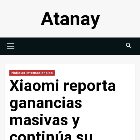
Saltar
Atanay
al
contenido
Menú
principal
Noticias Internacionales
Xiaomi reporta
ganancias
masivas y
continúa su