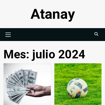
Saltar
Atanay
al
contenido
Menú
principal
Mes:
julio 2024