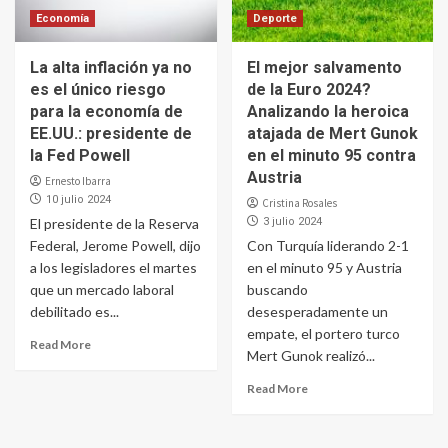
Economía
Deporte
La alta inflación ya no
El mejor salvamento
es el único riesgo
de la Euro 2024?
para la economía de
Analizando la heroica
EE.UU.: presidente de
atajada de Mert Gunok
la Fed Powell
en el minuto 95 contra
Austria
Ernesto Ibarra
10 julio 2024
Cristina Rosales
El presidente de la Reserva
3 julio 2024
Federal, Jerome Powell, dijo
Con Turquía liderando 2-1
a los legisladores el martes
en el minuto 95 y Austria
que un mercado laboral
buscando
debilitado es...
desesperadamente un
empate, el portero turco
Read More
Mert Gunok realizó...
Read More