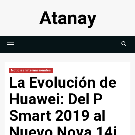
Saltar
Atanay
al
contenido
Menú
principal
Noticias Internacionales
La Evolución de
Huawei: Del P
Smart 2019 al
Nuevo Nova 14i