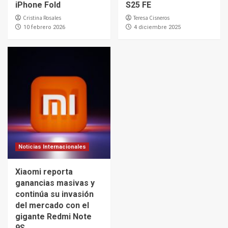
iPhone Fold
S25 FE
Cristina Rosales
Teresa Cisneros
10 febrero 2026
4 diciembre 2025
Noticias Internacionales
Xiaomi reporta
ganancias masivas y
continúa su invasión
del mercado con el
gigante Redmi Note
9S