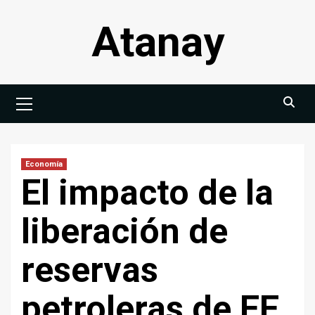
Saltar
Atanay
al
contenido
Menú
principal
Economía
El impacto de la
liberación de
reservas
petroleras de EE.