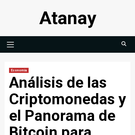
Saltar
Atanay
al
contenido
Menú
principal
Economía
Análisis de las
Criptomonedas y
el Panorama de
Bitcoin para