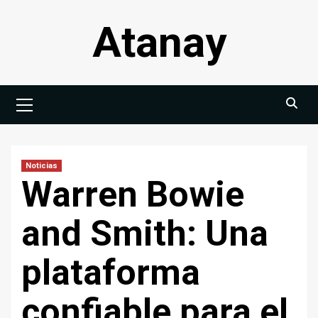
Saltar
Atanay
al
contenido
Menú
principal
Noticias
Warren Bowie
and Smith: Una
plataforma
confiable para el