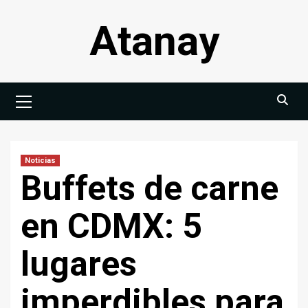
Saltar
Atanay
al
contenido
Menú
principal
Noticias
Buffets de carne
en CDMX: 5
lugares
imperdibles para