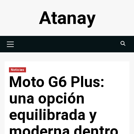
Saltar
Atanay
al
contenido
Menú
principal
Noticias
Moto G6 Plus:
una opción
equilibrada y
moderna dentro